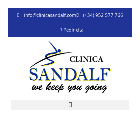
Ir
al
info@clinicasandalf.com
(+34) 952 577 766
contenido
Pedir cita
Dr. Erik Schulten