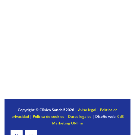
DRENAJE LINFÁTICO
Servicios al paciente
REALIZAR UNA CONSULTA
PACIENTES INTERNACIONALES
PAGO DEL TRATAMIENTO
PREGUNTAS FRECUENTES
Copyright © Clínica Sandalf
2026 |
Aviso legal
|
Política de
privacidad
|
Política de cookies
|
Datos legales
| Diseño web:
CdS
Marketing ONline