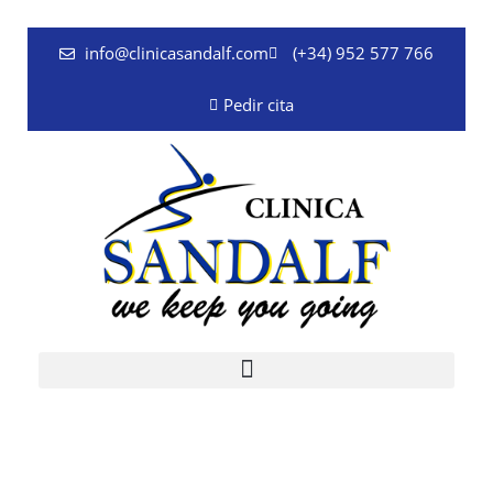
Ir
al
info@clinicasandalf.com
(+34) 952 577 766
contenido
Pedir cita
Clínica médica