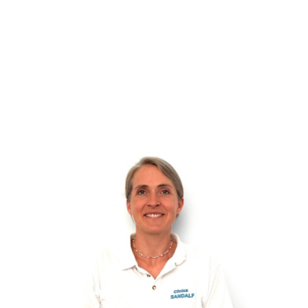
Cirujana ortopédica en Benalmádena