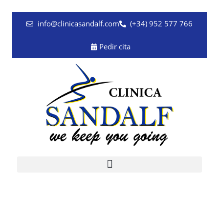
Ir
al
info@clinicasandalf.com
(+34) 952 577 766
contenido
Pedir cita
Dra. Lisa Buddrus