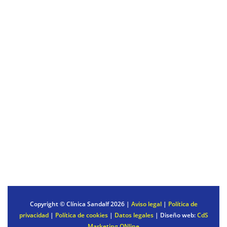
MASOTERAPIA
DRENAJE LINFÁTICO
Servicios al paciente
REALIZAR UNA CONSULTA
PACIENTES INTERNACIONALES
PAGO DEL TRATAMIENTO
PREGUNTAS FRECUENTES
Copyright © Clínica Sandalf
2026 |
Aviso legal
|
Política de
privacidad
|
Política de cookies
|
Datos legales
| Diseño web:
CdS
Marketing ONline