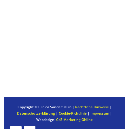
LYMPHDRAINAGE
Patientendienste
STELLEN SIE EINE ANFRAGE
INTERNATIONALE PATIENTEN
BEZAHLUNG IHRER BEHANDLUNG
HÄUFIG GESTELLTE FRAGEN
Copyright © Clínica Sandalf
2026 |
Rechtliche Hinweise
|
Datenschutzerklärung
|
Cookie-Richtlinie
|
Impressum
|
Webdesign:
CdS Marketing ONline