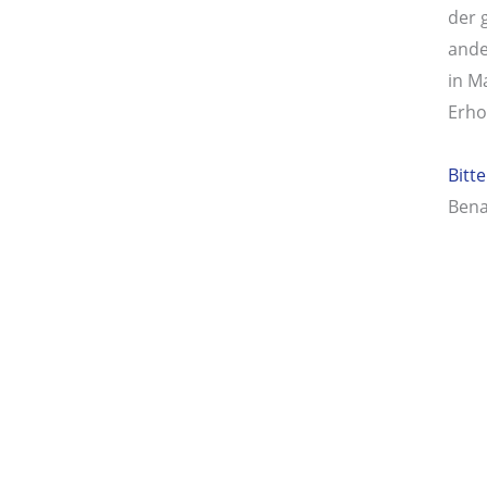
der 
ander
in M
Erho
Bitte
Bena