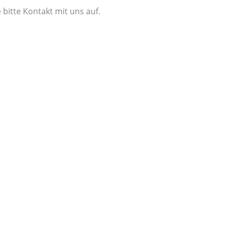
itte Kontakt mit uns auf.
atientendienste
STELLEN SIE EINE ANFRAGE