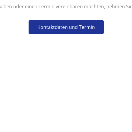
haben oder einen Termin vereinbaren möchten, nehmen Sie b
Kontaktdaten und Termin
Fachärztliche Behandlung
P
AM
HÜFT- ODER KNIEERSATZ