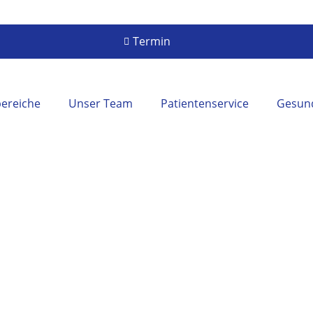
Termin
ereiche
Unser Team
Patientenservice
Gesund
Dr. Mariano Salvatierra
Facharzt für Augenheilkunde