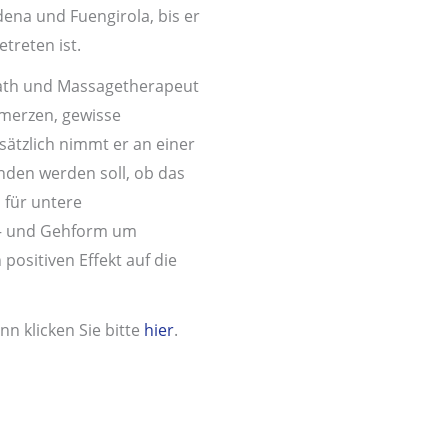
ena und Fuengirola, bis er
etreten ist.
opath und Massagetherapeut
merzen, gewisse
ätzlich nimmt er an einer
nden werden soll, ob das
 für untere
d – und Gehform um
positiven Effekt auf die
n klicken Sie bitte
hier
.