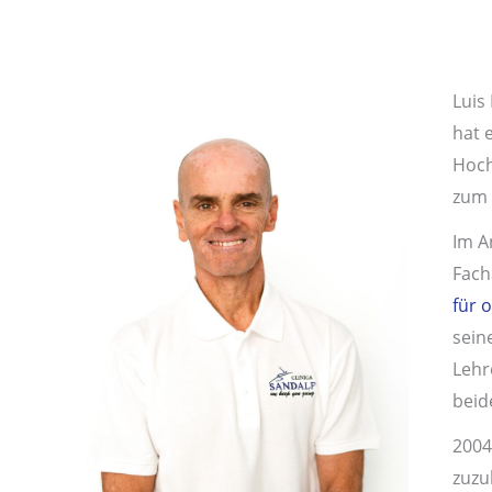
Luis
hat 
Hoch
zum 
Im A
Fach
für 
sein
Lehr
beid
2004
zuzu