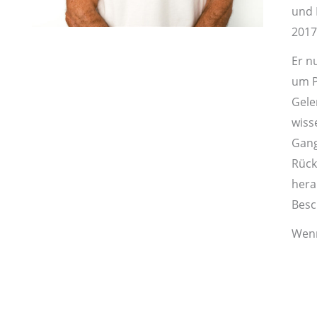
und 
201
Er n
um P
Gele
wiss
Gang
Rück
hera
Besc
Wenn