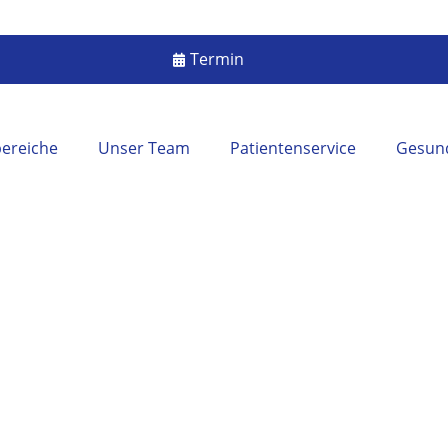
Termin
ereiche
Unser Team
Patientenservice
Gesund
Luis Illueca
hiropraktiker und Osteopath