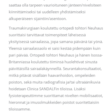
saattaa olla tarpeen vaurioituneen jänteen/nivelsiteen
kiinnittämiseksi tai uudelleen yhdistämiseksi
alkuperäiseen sijaintiin/asentoon.
Traumakirurgiaan koulutettu ortopedi tohtori Neuhaus
suorittaisi tarvittavat toimenpiteet läheisessä
yksityisessä sairaalassa, jopa samana päivänä tai yönä.
Yleensä sairaalassaolo ei saisi kestää pidempään kuin
pari päivää. Ortopedi tohtori Neuhaus ja hänen Isossa-
Britanniassa koulutettu tiiminsä huolehtivat sinusta
päivittäisillä sairaalakäynneillä. Seurantakonsultaatiot,
mitkä pitävät sisällään haavanhoidon, ompeleiden
poiston, sekä muita radiografisia ja/tai ultraäänikuvia
hoidetaan Clinica SANDALFin tiloissa. Lisäksi
fysioterapeuttimme suorittamat nivelten mobilisaatiot,
hieronnat ja imusolmukkeiden poistot suoritettaisiin
tiloissamme.