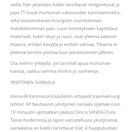
siellä. Hän järjestäisi kaikki tarvittavat röntgenkuvat ja
jopa TT-kuvat murtuman vakavuuden tunnistamiseksi,
sekä asianmukaisen kirurgisen suorittamisen
mahdollisimman pian. Luun kiinnitykseen käytettävä
materiaali, kuten levyt ja ruuvi, ovat yleensä pääosin
titaania, erittäin kevyttä ja erittäin vahvaa. Titaania ei
yleensä tarvitse poistaa luun parantumisen jälkeen.
Ota meihin yhteyttä, jos tarvitset apua murtuman
kanssa, vaikka vamma olisikin jo vanhempi.
YKSITYINEN SAIRAALA
Isossa-Britanniassa koulutetun ortopedi traumakirurgi
tohtori Alf Neuhausin yksityinen sairaala sijaitsee noin
10 minuutin ajomatkan päässä Clinica SANDALFista.
Tässä modernissa ja täysin varustellussa yksityisessä
sairaalassa on kaikki tarvittavat tilat; 4 huippuluokan