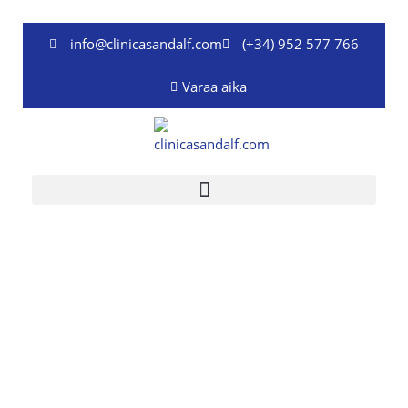
Siirry
sisältöön
info@clinicasandalf.com
(+34) 952 577 766
Varaa aika
Traumakirurgia Benalmádenassa