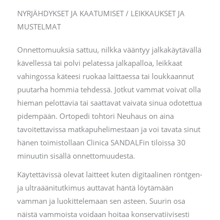
NYRJÄHDYKSET JA KAATUMISET / LEIKKAUKSET JA
MUSTELMAT
Onnettomuuksia sattuu, nilkka vääntyy jalkakäytävällä
kävellessä tai polvi pelatessa jalkapalloa, leikkaat
vahingossa käteesi ruokaa laittaessa tai loukkaannut
puutarha hommia tehdessä. Jotkut vammat voivat olla
hieman pelottavia tai saattavat vaivata sinua odotettua
pidempään. Ortopedi tohtori Neuhaus on aina
tavoitettavissa matkapuhelimestaan ja voi tavata sinut
hänen toimistollaan Clinica SANDALFin tiloissa 30
minuutin sisällä onnettomuudesta.
Käytettävissä olevat laitteet kuten digitaalinen röntgen-
ja ultraäänitutkimus auttavat häntä löytämään
vamman ja luokittelemaan sen asteen. Suurin osa
näistä vammoista voidaan hoitaa konservatiivisesti