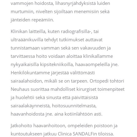
vammojen hoidosta, lihasnyrjähdyksistä luiden
murtumiin, nivelten sijoiltaan menemisiin sekä
jänteiden repeämiin.
Klinikan laitteilla, kuten radiografisilla-, tai
ultraäänikuvilla tehdyt tutkimukset auttavat
tunnistamaan vamman sekä sen vakavuuden ja
tarvittaessa hoito voidaan aloittaa klinikallamme
nykyaikaisilla kipsitekniikoilla, haavaompeleilla jne.
Henkilökuntamme järjestää välittömästi
sairaalahoidon, mikäli se on tarpeen. Ortopedi tohtori
Neuhaus suorittaa mahdolliset kirurgiset toimenpiteet
ja huolehtii sekä sinusta että päivittäisistä
sairaalakäynneistä, hoitosuunnitelmasta,
haavanhoidosta jne. aina kotiinlähtöön asti.
Jatkohoito haavanhoitoon, ompeleiden poistoon ja
kuntoutukseen jatkuu Clinica SANDALFin tiloissa.