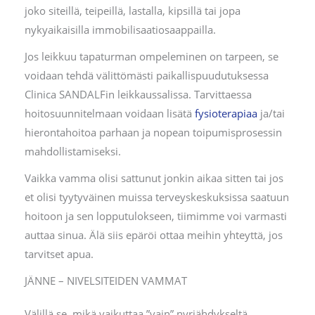
joko siteillä, teipeillä, lastalla, kipsillä tai jopa
nykyaikaisilla immobilisaatiosaappailla.
Jos leikkuu tapaturman ompeleminen on tarpeen, se
voidaan tehdä välittömästi paikallispuudutuksessa
Clinica SANDALFin leikkaussalissa. Tarvittaessa
hoitosuunnitelmaan voidaan lisätä
fysioterapiaa
ja/tai
hierontahoitoa parhaan ja nopean toipumisprosessin
mahdollistamiseksi.
Vaikka vamma olisi sattunut jonkin aikaa sitten tai jos
et olisi tyytyväinen muissa terveyskeskuksissa saatuun
hoitoon ja sen lopputulokseen, tiimimme voi varmasti
auttaa sinua. Älä siis epäröi ottaa meihin yhteyttä, jos
tarvitset apua.
JÄNNE – NIVELSITEIDEN VAMMAT
Välillä se, mikä vaikuttaa ”vain” nyrjähdykseltä,