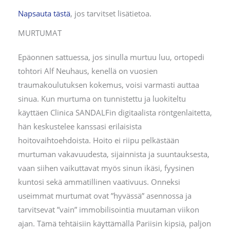
Napsauta tästä
, jos tarvitset lisätietoa.
MURTUMAT
Epäonnen sattuessa, jos sinulla murtuu luu, ortopedi
tohtori Alf Neuhaus, kenellä on vuosien
traumakoulutuksen kokemus, voisi varmasti auttaa
sinua. Kun murtuma on tunnistettu ja luokiteltu
käyttäen Clinica SANDALFin digitaalista röntgenlaitetta,
hän keskustelee kanssasi erilaisista
hoitovaihtoehdoista. Hoito ei riipu pelkästään
murtuman vakavuudesta, sijainnista ja suuntauksesta,
vaan siihen vaikuttavat myös sinun ikäsi, fyysinen
kuntosi sekä ammatillinen vaativuus. Onneksi
useimmat murtumat ovat ”hyvässä” asennossa ja
tarvitsevat ”vain” immobilisointia muutaman viikon
ajan. Tämä tehtäisiin käyttämällä Pariisin kipsiä, paljon