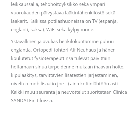
leikkaussalia, tehohoitoyksikkö sekä ympäri
vuorokauden päivystävä lääkintähenkilöstö sekä
lääkärit. Kaikissa potilashuoneissa on TV (espanja,
englanti, saksa), WiFi sekä kylpyhuone.
Ystävällinen ja avulias henkilökuntamme puhuu
englantia. Ortopedi tohtori Alf Neuhaus ja hänen
koulutetut fysioterapeuttinsa tulevat päivittäin
hoitamaan sinua tarpeidenne mukaan (haavan hoito,
kipulääkitys, tarvittavien lisätestien järjestäminen,
nivelten mobilisaatio jne…) aina kotiinlähtöön asti.
Kaikki muu seuranta ja neuvottelut suoritetaan Clinica
SANDALFin tiloissa.