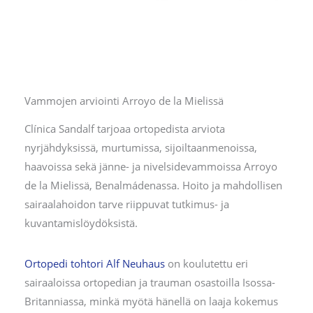
Vammojen arviointi Arroyo de la Mielissä
Clínica Sandalf tarjoaa ortopedista arviota
nyrjähdyksissä, murtumissa, sijoiltaanmenoissa,
haavoissa sekä jänne- ja nivelsidevammoissa Arroyo
de la Mielissä, Benalmádenassa. Hoito ja mahdollisen
sairaalahoidon tarve riippuvat tutkimus- ja
kuvantamislöydöksistä.
Ortopedi tohtori Alf Neuhaus
on koulutettu eri
sairaaloissa ortopedian ja trauman osastoilla Isossa-
Britanniassa, minkä myötä hänellä on laaja kokemus