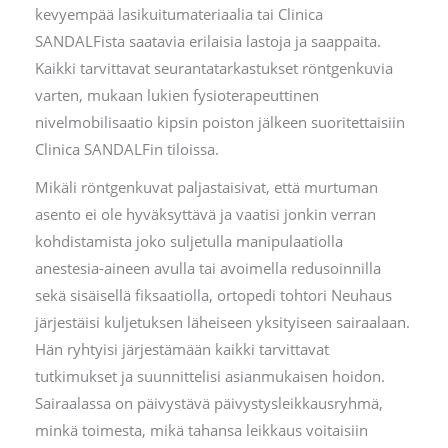
kevyempää lasikuitumateriaalia tai Clinica
SANDALFista saatavia erilaisia lastoja ja saappaita.
Kaikki tarvittavat seurantatarkastukset röntgenkuvia
varten, mukaan lukien fysioterapeuttinen
nivelmobilisaatio kipsin poiston jälkeen suoritettaisiin
Clinica SANDALFin tiloissa.
Mikäli röntgenkuvat paljastaisivat, että murtuman
asento ei ole hyväksyttävä ja vaatisi jonkin verran
kohdistamista joko suljetulla manipulaatiolla
anestesia-aineen avulla tai avoimella redusoinnilla
sekä sisäisellä fiksaatiolla, ortopedi tohtori Neuhaus
järjestäisi kuljetuksen läheiseen yksityiseen sairaalaan.
Hän ryhtyisi järjestämään kaikki tarvittavat
tutkimukset ja suunnittelisi asianmukaisen hoidon.
Sairaalassa on päivystävä päivystysleikkausryhmä,
minkä toimesta, mikä tahansa leikkaus voitaisiin