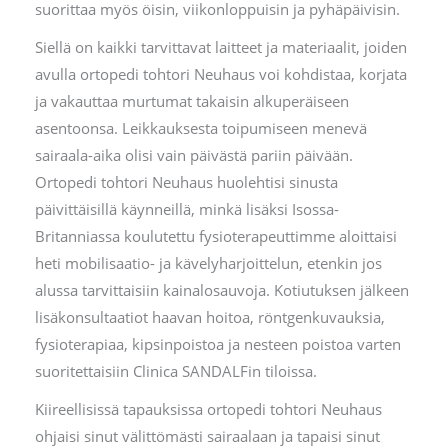
suorittaa myös öisin, viikonloppuisin ja pyhäpäivisin.
Siellä on kaikki tarvittavat laitteet ja materiaalit, joiden
avulla ortopedi tohtori Neuhaus voi kohdistaa, korjata
ja vakauttaa murtumat takaisin alkuperäiseen
asentoonsa. Leikkauksesta toipumiseen menevä
sairaala-aika olisi vain päivästä pariin päivään.
Ortopedi tohtori Neuhaus huolehtisi sinusta
päivittäisillä käynneillä, minkä lisäksi Isossa-
Britanniassa koulutettu fysioterapeuttimme aloittaisi
heti mobilisaatio- ja kävelyharjoittelun, etenkin jos
alussa tarvittaisiin kainalosauvoja. Kotiutuksen jälkeen
lisäkonsultaatiot haavan hoitoa, röntgenkuvauksia,
fysioterapiaa, kipsinpoistoa ja nesteen poistoa varten
suoritettaisiin Clinica SANDALFin tiloissa.
Kiireellisissä tapauksissa ortopedi tohtori Neuhaus
ohjaisi sinut välittömästi sairaalaan ja tapaisi sinut