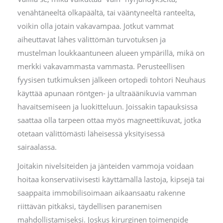
venähtäneeltä olkapäältä, tai vääntyneeltä ranteelta,
voikin olla jotain vakavampaa. Jotkut vammat
aiheuttavat lähes välittömän turvotuksen ja
mustelman loukkaantuneen alueen ympärillä, mikä on
merkki vakavammasta vammasta. Perusteellisen
fyysisen tutkimuksen jälkeen ortopedi tohtori Neuhaus
käyttää apunaan röntgen- ja ultraäänikuvia vamman
havaitsemiseen ja luokitteluun. Joissakin tapauksissa
saattaa olla tarpeen ottaa myös magneettikuvat, jotka
otetaan välittömästi läheisessä yksityisessä
sairaalassa.
Joitakin nivelsiteiden ja jänteiden vammoja voidaan
hoitaa konservatiivisesti käyttämällä lastoja, kipsejä tai
saappaita immobilisoimaan aikaansaatu rakenne
riittävän pitkäksi, täydellisen paranemisen
mahdollistamiseksi. Joskus kirurginen toimenpide