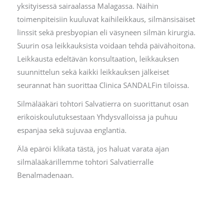
yksityisessä sairaalassa Malagassa. Näihin
toimenpiteisiin kuuluvat kaihileikkaus, silmänsisäiset
linssit sekä presbyopian eli väsyneen silmän kirurgia.
Suurin osa leikkauksista voidaan tehdä päivähoitona.
Leikkausta edeltävän konsultaation, leikkauksen
suunnittelun sekä kaikki leikkauksen jälkeiset
seurannat hän suorittaa Clinica SANDALFin tiloissa.
Silmälääkäri tohtori Salvatierra on suorittanut osan
erikoiskoulutuksestaan Yhdysvalloissa ja puhuu
espanjaa sekä sujuvaa englantia.
Älä epäröi klikata tästä, jos haluat varata ajan
silmälääkärillemme tohtori Salvatierralle
Benalmadenaan.