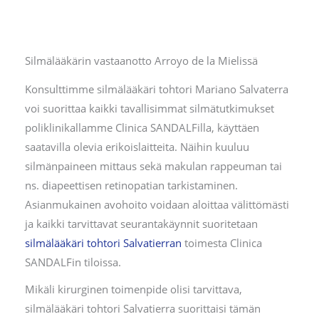
Silmälääkärin vastaanotto Arroyo de la Mielissä
Konsulttimme silmälääkäri tohtori Mariano Salvaterra
voi suorittaa kaikki tavallisimmat silmätutkimukset
poliklinikallamme Clinica SANDALFilla, käyttäen
saatavilla olevia erikoislaitteita. Näihin kuuluu
silmänpaineen mittaus sekä makulan rappeuman tai
ns. diapeettisen retinopatian tarkistaminen.
Asianmukainen avohoito voidaan aloittaa välittömästi
ja kaikki tarvittavat seurantakäynnit suoritetaan
silmälääkäri tohtori Salvatierran
toimesta Clinica
SANDALFin tiloissa.
Mikäli kirurginen toimenpide olisi tarvittava,
silmälääkäri tohtori Salvatierra suorittaisi tämän