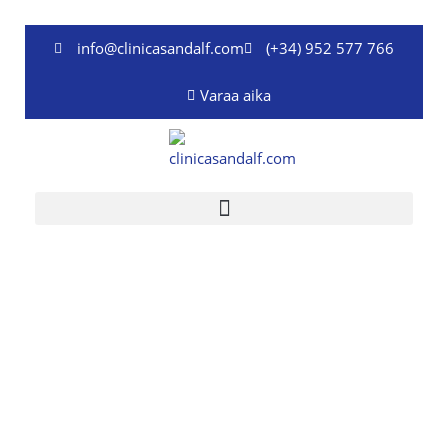
Siirry
sisältöön
info@clinicasandalf.com
(+34) 952 577 766
Varaa aika
Silmätaudit ja silmälääkäri Benalmádenassa