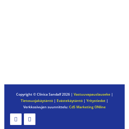
POTILASPALVELUT
OTA YHTEYTTÄ
KANSAINVÄLISET POTILAAT
HOIDOSTA MAKSAMINEN
USEIN KYSYTYT KYSYMYKSET
Copyright © Clínica Sandalf
2026 |
Vastuuvapauslauseke
|
Tietosuojakäytäntö
|
Evästekäytäntö
|
Yritystiedot
|
Verkkosivujen suunnittelu:
CdS Marketing ONline