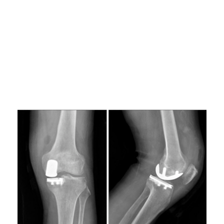
Lue Clínica Sandalfin uusimmat terveysuutiset ja
ajankohtaisia terveysaiheita eri puolilta maailmaa.