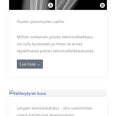
Puolen polvinivelen vaihto
Milloin osittainen polven tekonivelleikkaus
voi tulla kyseeseen ja miten se eroaa
täydellisestä polven tekonivelleikkauksesta.
Lue lisää →
Levyjen esiinluiskahdus – yksi useimmiten
väärin käytetyistä diagnooseista