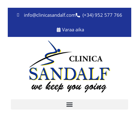
Siirry
sisältöön
info@clinicasandalf.com
(+34) 952 577 766
Varaa aika
Terveysuutiset